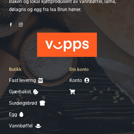
Bakeri og lokal kjøttprodusent av vannbøffel, lama,
produktsiden
dølagris og egg fra Isa Brun høner.
Butikk
Din konto
Fast levering
Konto
Gjærbakst
Surdeigsbrød
Egg
Vannbøffel