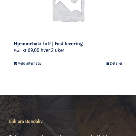
Hjemmebakt loff | Fast levering
kr
69,00
hver 2 uker
Fra:
Velg alternativ
Detaljer
Dette
produktet
har
flere
varianter.
Alternativene
kan
Enklere Bondeliv
velges
på