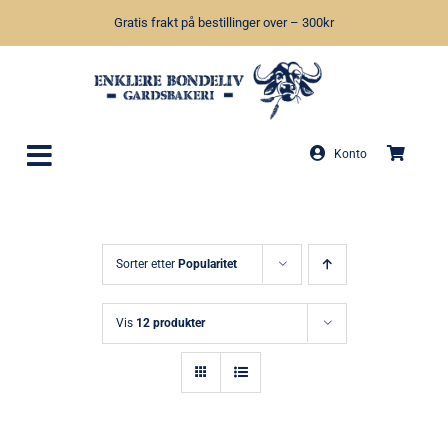
Skip
Gratis frakt på bestillinger over – 300kr
to
content
Konto
Sorter etter
Popularitet
Vis
12 produkter