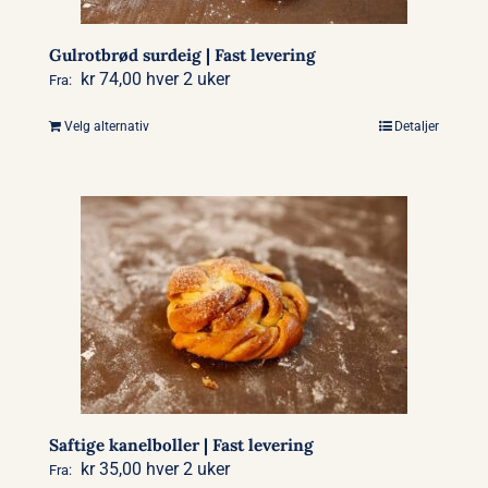
Gulrotbrød surdeig | Fast levering
kr
74,00
hver 2 uker
Fra:
Velg alternativ
Detaljer
Dette
produktet
har
flere
varianter.
Alternativene
kan
velges
på
produktsiden
Saftige kanelboller | Fast levering
kr
35,00
hver 2 uker
Fra: