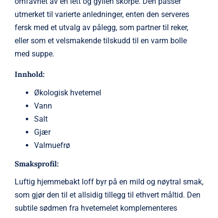
omfavnet av en lett og gyllen skorpe. Den passer
utmerket til varierte anledninger, enten den serveres
fersk med et utvalg av pålegg, som partner til reker,
eller som et velsmakende tilskudd til en varm bolle
med suppe.
Innhold:
Økologisk hvetemel
Vann
Salt
Gjær
Valmuefrø
Smaksprofil:
Luftig hjemmebakt loff byr på en mild og nøytral smak,
som gjør den til et allsidig tillegg til ethvert måltid. Den
subtile sødmen fra hvetemelet komplementeres