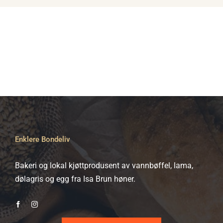
flere
varianter.
Alternativene
kan
velges
på
produktsiden
Enklere Bondeliv
Bakeri og lokal kjøttprodusent av vannbøffel, lama,
dølagris og egg fra Isa Brun høner.