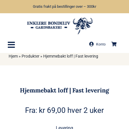
Skip
Gratis frakt på bestillinger over – 300kr
to
content
Konto
Hjem
»
Produkter
»
Hjemmebakt loff | Fast levering
Hjemmebakt loff | Fast levering
Fra:
kr
69,00
hver 2 uker
Levering