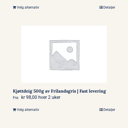
Velg alternativ
Detaljer
Dette
produktet
har
flere
varianter.
Alternativene
kan
velges
på
produktsiden
Kjøttdeig 500g av Frilandsgris | Fast levering
kr
98,00
hver 2 uker
Fra:
Velg alternativ
Detaljer
Dette
produktet
har