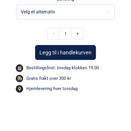

Hjemmebakt
loff
Legg til i handlekurven
|
Fast
Bestillingsfrist: tirsdag klokken 19.00
levering
antall
Gratis frakt over 300 kr
Hjemlevering hver torsdag