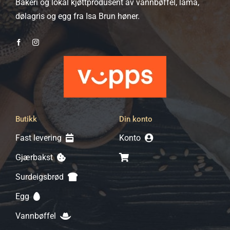
Bakeri og lokal kjøttprodusent av vannbøffel, lama,
produktsiden
dølagris og egg fra Isa Brun høner.
Butikk
Din konto
Fast levering
Konto
Gjærbakst
Surdeigsbrød
Egg
Vannbøffel