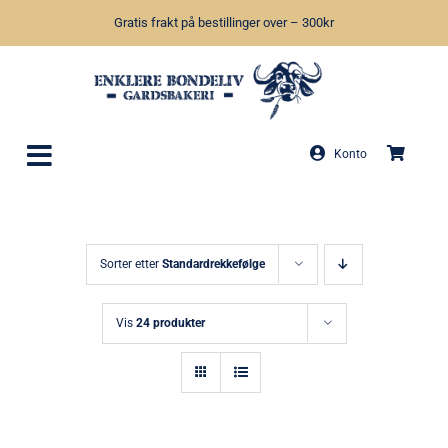
Skip
Gratis frakt på bestillinger over – 300kr
to
content
Konto
Sorter etter
Standardrekkefølge
Vis
24 produkter