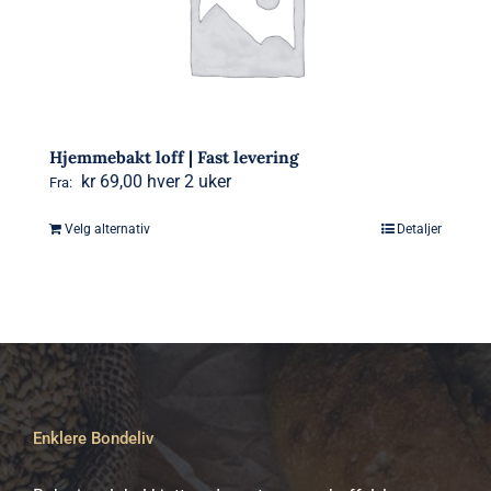
Hjemmebakt loff | Fast levering
kr
69,00
hver 2 uker
Fra:
Velg alternativ
Detaljer
Dette
produktet
har
flere
varianter.
Alternativene
kan
Enklere Bondeliv
velges
på