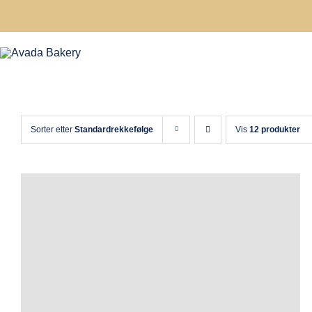
Skip
to
content
Sorter etter
Standardrekkefølge
Vis
12 produkter