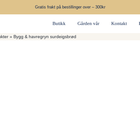
Gratis frakt på bestillinger over – 300kr
Butikk
Gården vår
Kontakt
kter
»
Bygg & havregryn surdeigsbrød