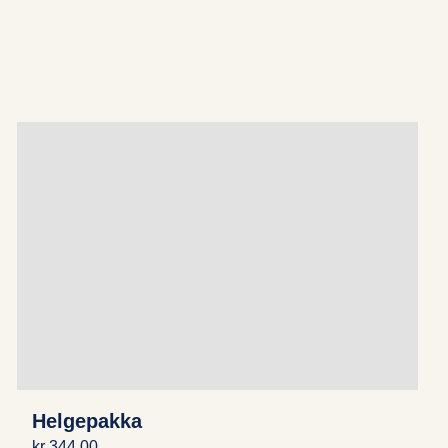
Helgepakka
kr
344,00