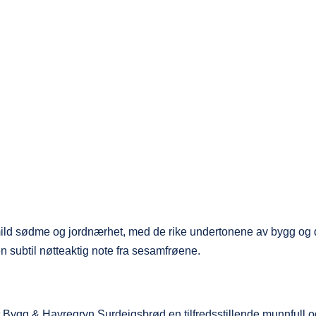
mild sødme og jordnærhet, med de rike undertonene av bygg og de
n subtil nøtteaktig note fra sesamfrøene.
rt Bygg & Havregryn Surdeigsbrød en tilfredsstillende munnfull o