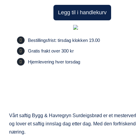
&
Legg til i handlekurv
havregryn
surdeigsbrød
antall
Bestillingsfrist: tirsdag klokken 19.00
Gratis frakt over 300 kr
Hjemlevering hver torsdag
Vårt saftig Bygg & Havregryn Surdeigsbrød er et mesterverk
og lover et saftig innslag dag etter dag. Med den forfris
næring.