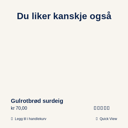
Du liker kanskje også
Gulrotbrød surdeig
kr
70,00
Vurdert
5.00
Legg til i handlekurv
Quick View
av 5