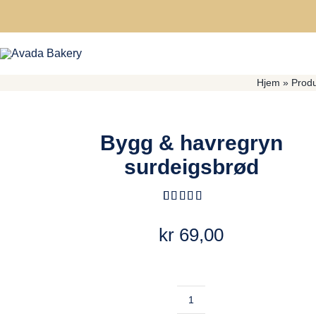
Skip
to
content
Hjem
»
Produ
Bygg & havregryn
surdeigsbrød
Vurdert
3
5.00
av 5 basert
kr
69,00
på
kundevurderinger
Bygg