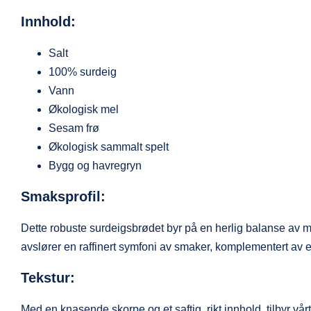
Innhold:
Salt
100% surdeig
Vann
Økologisk mel
Sesam frø
Økologisk sammalt spelt
Bygg og havregryn
Smaksprofil:
Dette robuste surdeigsbrødet byr på en herlig balanse av 
avslører en raffinert symfoni av smaker, komplementert av e
Tekstur:
Med en knasende skorpe og et saftig, rikt innhold, tilbyr vå