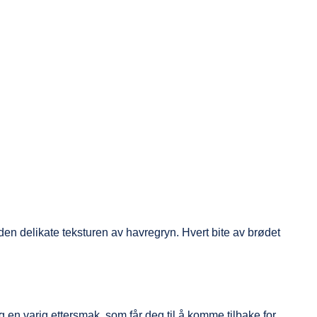
n delikate teksturen av havregryn. Hvert bite av brødet
g en varig ettersmak, som får deg til å komme tilbake for