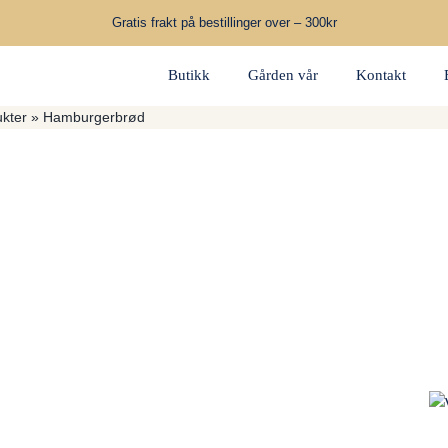
Gratis frakt på bestillinger over – 300kr
Butikk
Gården vår
Kontakt
kter
»
Hamburgerbrød