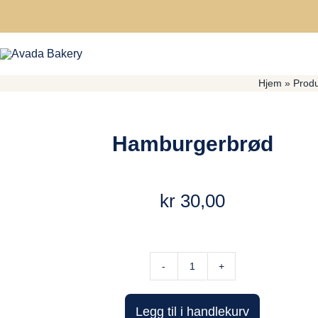
Skip
to
content
Hjem
»
Produ
Hamburgerbrød
kr
30,00
Hamburgerbrød
antall
Legg til i handlekurv