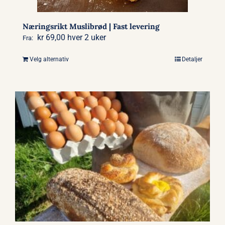
produktsiden
Næringsrikt Muslibrød | Fast levering
kr
69,00
hver 2 uker
Fra:
Velg alternativ
Detaljer
Dette
produktet
har
flere
varianter.
Alternativene
kan
velges
på
produktsiden