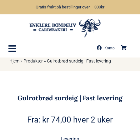
Skip
Gratis frakt på bestillinger over – 300kr
to
content
Konto
Hjem
»
Produkter
»
Gulrotbrød surdeig | Fast levering
Gulrotbrød surdeig | Fast levering
Fra:
kr
74,00
hver 2 uker
Levering