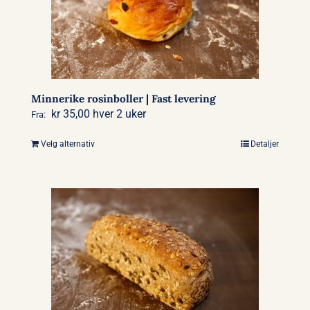
Minnerike rosinboller | Fast levering
kr
35,00
hver 2 uker
Fra:
Velg alternativ
Detaljer
Dette
produktet
har
flere
varianter.
Alternativene
kan
velges
på