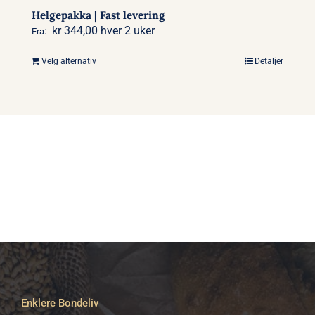
Helgepakka | Fast levering
kr
344,00
hver 2 uker
Fra:
Velg alternativ
Detaljer
Dette
produktet
har
flere
varianter.
Alternativene
kan
velges
på
produktsiden
Enklere Bondeliv