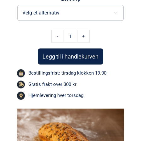

Gulrotbrød
surdeig
Legg til i handlekurven
|
Fast
Bestillingsfrist: tirsdag klokken 19.00
levering
antall
Gratis frakt over 300 kr
Hjemlevering hver torsdag