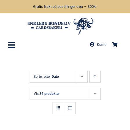
Skip
Gratis frakt på bestillinger over – 300kr
to
content
Konto
Sorter etter
Dato
Vis
36 produkter