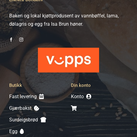
på
produktsiden
Bakeri og lokal kjøttprodusent av vannbøffel, lama,
dølagris og egg fra Isa Brun høner.
Butikk
Din konto
Fast levering
Konto
Gjærbakst
Surdeigsbrød
Egg