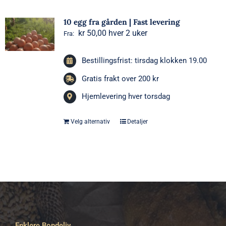
10 egg fra gården | Fast levering
kr
50,00
hver 2 uker
Fra:
Bestillingsfrist: tirsdag klokken 19.00
Gratis frakt over 200 kr
Hjemlevering hver torsdag
Velg alternativ
Detaljer
Dette
produktet
har
flere
varianter.
Alternativene
kan
velges
Enklere Bondeliv