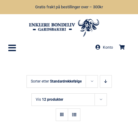
Skip
Gratis frakt på bestillinger over – 300kr
to
content
Konto
Sorter etter
Standardrekkefølge
Vis
12 produkter