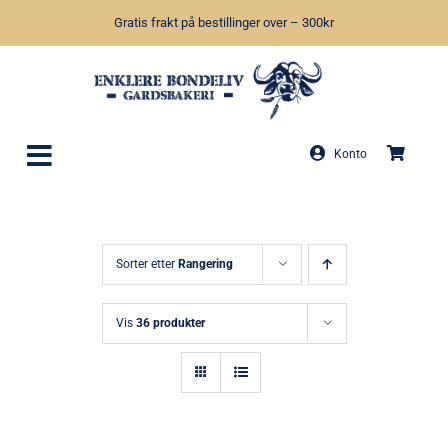
Skip
Gratis frakt på bestillinger over – 300kr
to
content
Konto
Sorter etter
Rangering
Vis
36 produkter