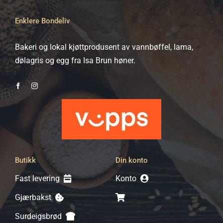
kan
Enklere Bondeliv
velges
på
Bakeri og lokal kjøttprodusent av vannbøffel, lama,
produktsiden
dølagris og egg fra Isa Brun høner.
Butikk
Din konto
Fast levering
Konto
Gjærbakst
Surdeigsbrød