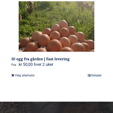
10 egg fra gården | Fast levering
kr
50,00
hver 2 uker
Fra:
Velg alternativ
Detaljer
Dette
produktet
har
flere
varianter.
Alternativene