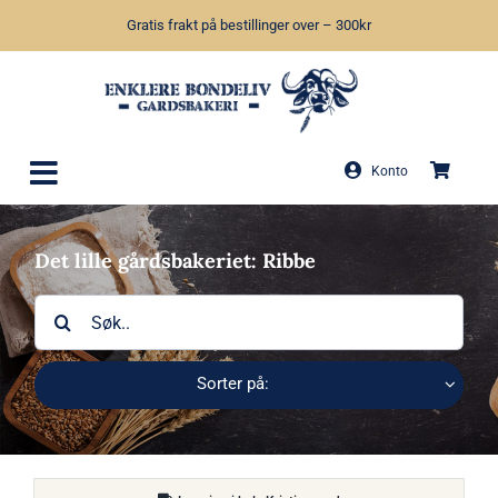
Skip
Gratis frakt på bestillinger over – 300kr
to
content
Konto
Det lille gårdsbakeriet: Ribbe
Søk
etter:
Sorter på: