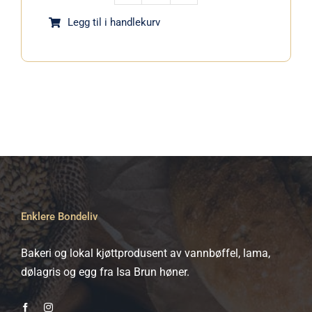
av
Legg til i handlekurv
Dølagris
antall
Enklere Bondeliv
Bakeri og lokal kjøttprodusent av vannbøffel, lama,
dølagris og egg fra Isa Brun høner.